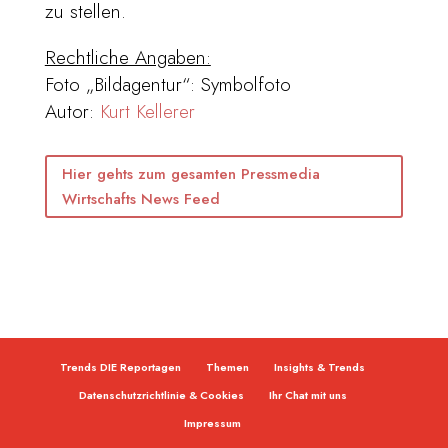
zu stellen.
Rechtliche Angaben:
Foto „Bildagentur“: Symbolfoto
Autor:
Kurt Kellerer
Hier gehts zum gesamten Pressmedia
Wirtschafts News Feed
Trends DIE Reportagen
Themen
Insights & Trends
Datenschutzrichtlinie & Cookies
Ihr Chat mit uns
Impressum