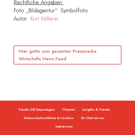
Rechtliche Angaben:
Foto „Bildagentur“: Symbolfoto
Autor:
Kurt Kellerer
Hier gehts zum gesamten Pressmedia
Wirtschafts News Feed
Trends DIE Reportagen
Themen
Insights & Trends
Datenschutzrichtlinie & Cookies
Ihr Chat mit uns
Impressum