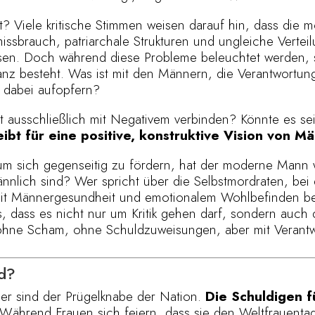
t? Viele kritische Stimmen weisen darauf hin, dass die m
issbrauch, patriarchale Strukturen und ungleiche Verte
n. Doch während diese Probleme beleuchtet werden, sc
anz besteht. Was ist mit den Männern, die Verantwortu
 dabei aufopfern?
t ausschließlich mit Negativem verbinden? Könnte es sei
ibt für eine positive, konstruktive Vision von Mä
 sich gegenseitig zu fördern, hat der moderne Mann 
nlich sind? Wer spricht über die Selbstmordraten, bei
ch mit Männergesundheit und emotionalem Wohlbefinden 
as, dass es nicht nur um Kritik gehen darf, sondern auc
 ohne Scham, ohne Schuldzuweisungen, aber mit Verant
ld?
er sind der Prügelknabe der Nation.
Die Schuldigen 
hrend Frauen sich feiern, dass sie den Weltfrauentag