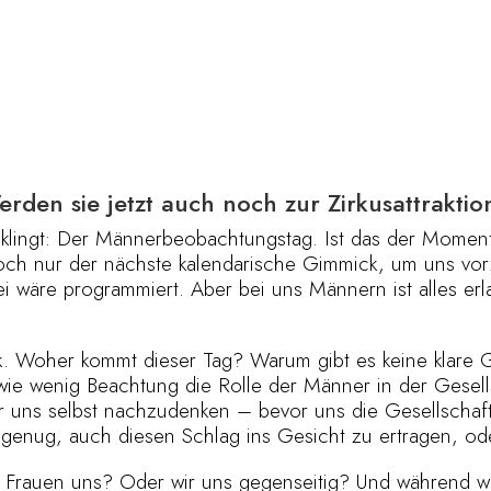
den sie jetzt auch noch zur Zirkusattraktio
z klingt: Der Männerbeobachtungstag. Ist das der Momen
ch nur der nächste kalendarische Gimmick, um uns vorz
 wäre programmiert. Aber bei uns Männern ist alles er
k. Woher kommt dieser Tag? Warum gibt es keine klare G
, wie wenig Beachtung die Rolle der Männer in der Gesel
r uns selbst nachzudenken – bevor uns die Gesellschaft 
genug, auch diesen Schlag ins Gesicht zu ertragen, od
rauen uns? Oder wir uns gegenseitig? Und während wir 