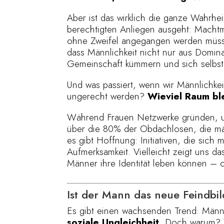
Aber ist das wirklich die ganze Wahrhei
berechtigten Anliegen ausgeht: Machtm
ohne Zweifel angegangen werden müsse
dass Männlichkeit nicht nur aus Domin
Gemeinschaft kümmern und sich selbst
Und was passiert, wenn wir Männlichkei
ungerecht werden?
Wieviel Raum ble
Während Frauen Netzwerke gründen, um
über die 80% der Obdachlosen, die män
es gibt Hoffnung: Initiativen, die si
Aufmerksamkeit. Vielleicht zeigt uns d
Männer ihre Identität leben können –
Ist der Mann das neue Feindbi
Es gibt einen wachsenden Trend: Männ
soziale Ungleichheit.
Doch warum? Wä