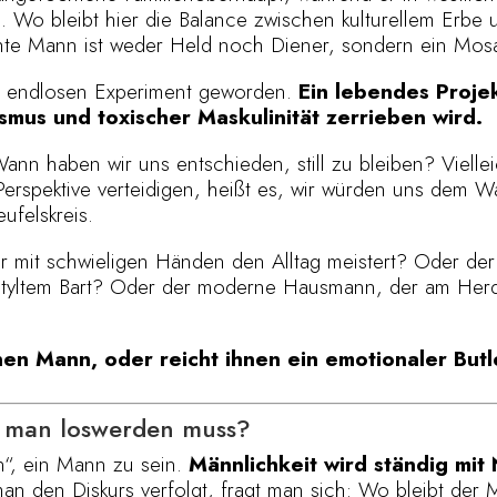
ird. Wo bleibt hier die Balance zwischen kulturellem Erbe
 echte Mann ist weder Held noch Diener, sondern ein Mos
m endlosen Experiment geworden.
Ein lebendes Projek
mus und toxischer Maskulinität zerrieben wird.
n haben wir uns entschieden, still zu bleiben? Vielleich
Perspektive verteidigen, heißt es, wir würden uns dem W
ufelskreis.
r mit schwieligen Händen den Alltag meistert? Oder der
gestyltem Bart? Oder der moderne Hausmann, der am Herd
en Mann, oder reicht ihnen ein emotionaler Butl
s man loswerden muss?
in“, ein Mann zu sein.
Männlichkeit wird ständig mi
 den Diskurs verfolgt, fragt man sich: Wo bleibt der 