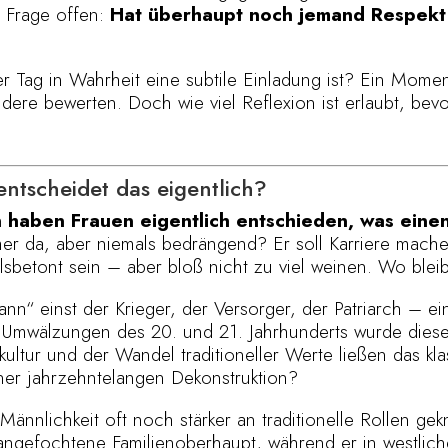
e Frage offen:
Hat überhaupt noch jemand Respekt 
r Tag in Wahrheit eine subtile Einladung ist? Ein Mome
andere bewerten. Doch wie viel Reflexion ist erlaubt, b
ntscheidet das eigentlich?
 haben Frauen eigentlich entschieden, was ein
mmer da, aber niemals bedrängend? Er soll Karriere mache
lsbetont sein – aber bloß nicht zu viel weinen. Wo blei
nn“ einst der Krieger, der Versorger, der Patriarch – ein
 Umwälzungen des 20. und 21. Jahrhunderts wurde dieses
ltur und der Wandel traditioneller Werte ließen das kla
er jahrzehntelangen Dekonstruktion?
Männlichkeit oft noch stärker an traditionelle Rollen gekn
angefochtene Familienoberhaupt, während er in westlic