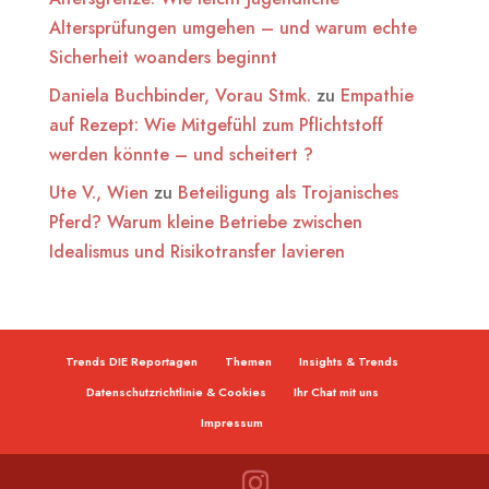
Altersprüfungen umgehen – und warum echte
Sicherheit woanders beginnt
Daniela Buchbinder, Vorau Stmk.
zu
Empathie
auf Rezept: Wie Mitgefühl zum Pflichtstoff
werden könnte – und scheitert ?
Ute V., Wien
zu
Beteiligung als Trojanisches
Pferd? Warum kleine Betriebe zwischen
Idealismus und Risikotransfer lavieren
Trends DIE Reportagen
Themen
Insights & Trends
Datenschutzrichtlinie & Cookies
Ihr Chat mit uns
Impressum